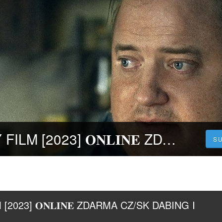
Velryba | CELÝ FILM [2023] 𝐎𝐍𝐋𝐈𝐍𝐄 ZDARMA CZ/SK DABING I TITULKY
S
 [2023] 𝐎𝐍𝐋𝐈𝐍𝐄 ZDARMA CZ/SK DABING I 