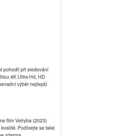
t pohodlí při sledování 
alitou 4K Ultra Hd, HD 
nadní výběr nejlepší 
me film Velryba (2023) 
valitě. Podívejte se také 
ne zdarma.