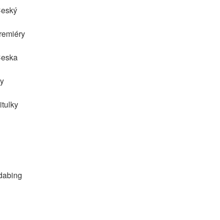
Český
remiéry
Česka
my
itulky
 dabing