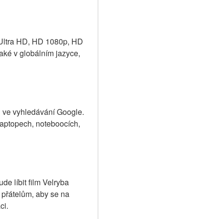
 Ultra HD, HD 1080p, HD 
ké v globálním jazyce, 
j ve vyhledávání Google. 
aptopech, noteboocích, 
e líbit film Velryba 
 přátelům, aby se na 
ci.