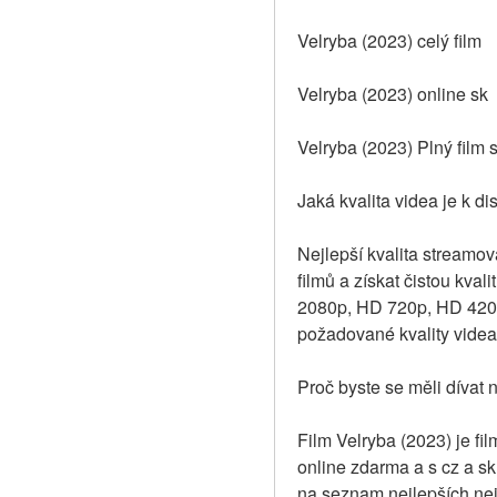
Velryba (2023) celý film
Velryba (2023) online sk
Velryba (2023) Plný film 
Jaká kvalita videa je k di
Nejlepší kvalita streamova
filmů a získat čistou kval
2080p, HD 720p, HD 420p 
požadované kvality videa
Proč byste se měli dívat 
Film Velryba (2023) je fil
online zdarma a s cz a sk
na seznam nejlepších nej