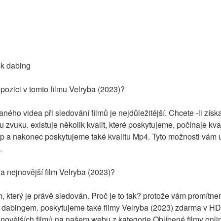
sk dabing
spozici v tomto filmu Velryba (2023)?
ného videa při sledování filmů je nejdůležitější. Chcete -li získa
itu zvuku. existuje několik kvalit, které poskytujeme, počínaje kv
a nakonec poskytujeme také kvalitu Mp4. Tyto možnosti vám us
.
na nejnovější film Velryba (2023)?
m, který je právě sledován. Proč je to tak? protože vám promítne
 dabingem. poskytujeme také filmy Velryba (2023) zdarma v HD k
novějších filmů na našem webu z kategorie Oblíbené filmy onli