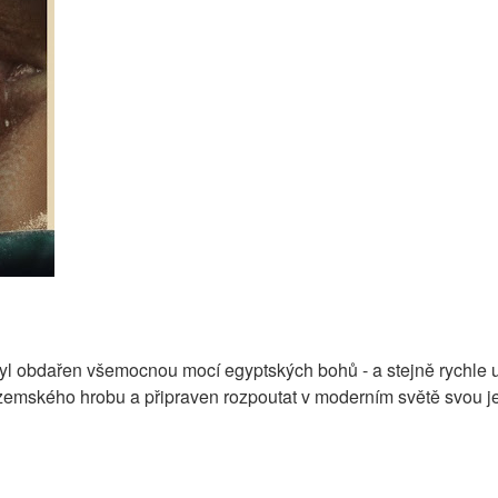
byl obdařen všemocnou mocí egyptských bohů - a stejně rychle uv
emského hrobu a připraven rozpoutat v moderním světě svou je