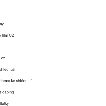
lmy
y film CZ
m cz
shlédnutí
zdarma ke shlédnutí
cz dabing
itulky