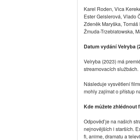
Karel Roden, Vica Kereke
Ester Geislerová, Vlado 
Zdeněk Maryška, Tomáš M
Żmuda-Trzebiatowska, Ma
Datum vydání Velryba (
Velryba (2023) má premié
streamovacích službách.
Následuje vysvětlení film
mohly zajímat o přístup n
Kde můžete zhlédnout f
Odpověď je na našich strá
nejnovějších i starších. E
fi, anime, dramatu a tele