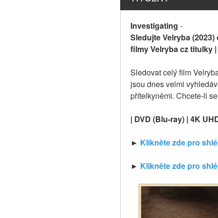
Investigating
-
Sledujte Velryba (2023) 
filmy Velryba cz titulky 
Sledovat celý film Velryb
jsou dnes velmi vyhledáva
přítelkyněmi. Chcete-li s
| DVD (Blu-ray) | 4K UH
►
 Klikněte zde pro shl
► 
Klikněte zde pro shlé