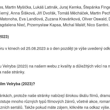
s, Martin Myšička, Lukáš Latinák, Juraj Kemka, Štepánka Finge
Černý, Anna Šišková, Jiří Dvořák, Tomáš Měcháček, Martin Pech
atonoha, Eva Landlová, Zuzana Kraváriková, Oliver Oswald, Da
gdalena Nieć, Przemysław Kapsa, Michal Maléř, Nico Santini.
2023)
ru v kinech od 25.08.2023 a o den později je výše uvedený odk
u Velryba (2023) na našem webu z kvality a důležitých věcí na 
a naše stránky.
ilm Velryba (2023)?
nkách, protože naše stránky nabízejí širokou škálu filmů, dramat 
xistuje mnoho různých typů filmových žánrů, včetně akce, romantik
vizních seriálů. Takže pokud máte zájem, klikněte na odkaz výše.