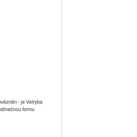
ězněn - je Velryba  
dinečnou formu 