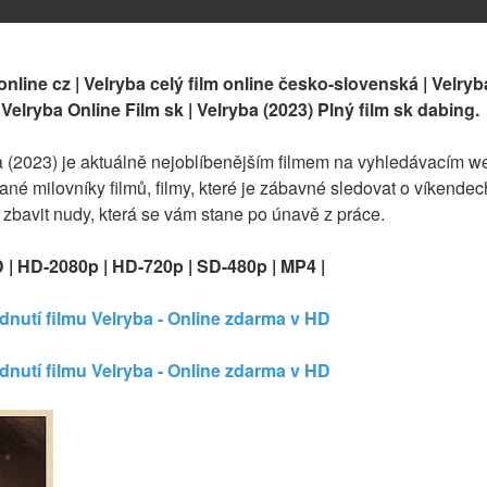
online cz | Velryba celý film online česko-slovenská | Velryba
| Velryba Online Film sk | Velryba (2023) Plný film sk dabing.
a (2023) je aktuálně nejoblíbenějším filmem na vyhledávacím we
né milovníky filmů, filmy, které je zábavné sledovat o víkendech 
e zbavit nudy, která se vám stane po únavě z práce.
D | HD-2080p | HD-720p | SD-480p | MP4 |
édnutí filmu Velryba - Online zdarma v HD
dnutí filmu Velryba - Online zdarma v HD