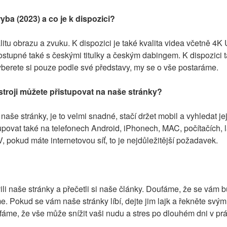
ryba (2023) a co je k dispozici?
itu obrazu a zvuku. K dispozici je také kvalita videa včetně 4K
tupné také s českými titulky a českým dabingem. K dispozici ta
yberete si pouze podle své představy, my se o vše postaráme.
troji můžete přistupovat na naše stránky?
naše stránky, je to velmi snadné, stačí držet mobil a vyhledat je
upovat také na telefonech Android, iPhonech, MAC, počítačích, l
 pokud máte internetovou síť, to je nejdůležitější požadavek.
li naše stránky a přečetli si naše články. Doufáme, že se vám bud
e. Pokud se vám naše stránky líbí, dejte jim lajk a řekněte svým
fáme, že vše může snížit vaši nudu a stres po dlouhém dni v prá