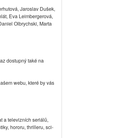
rhutová, Jaroslav Dušek, 
lát, Eva Leimbergerová, 
niel Olbrychski, Marta 
az dostupný také na 
našem webu, které by vás 
a televizních seriálů, 
y, hororu, thrilleru, sci-